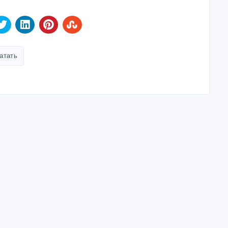
атать