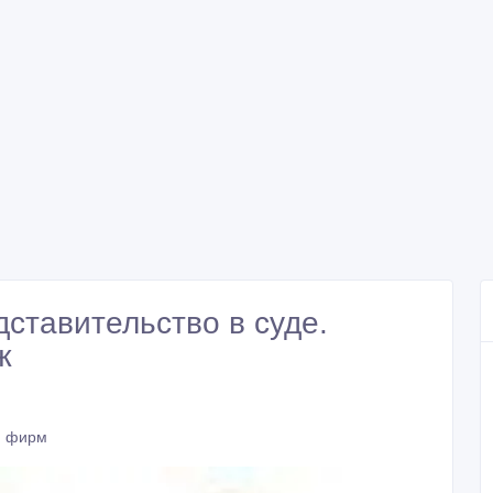
ставительство в суде.
ж
я фирм