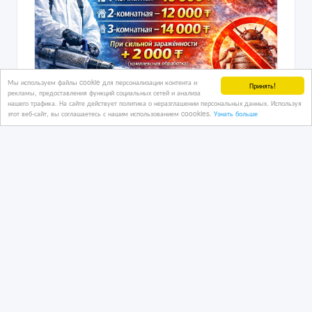
Мы используем файлы cookie для персонализации контента и
Принять!
рекламы, предоставления функций социальных сетей и анализа
нашего трафика. На сайте действует политика о неразглашении персональных данных. Используя
этот веб-сайт, вы соглашаетесь с нашим использованием coookies.
Узнать больше
Дезинфекция помещений в
Петропавловске | Клопы,