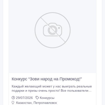
Конкурс “Зови народ на Промокод!”
Каждый желающий может у нас выиграть реальные
подарки и призы очень просто! Все пользователи
могут принять участие в нашей акции проводимой
29/07/2026
Конкурсы
на сайте Promoсod.kz ! Мы разыграем самые
Казахстан, Петропавловск
замечательные призы, которые обязательно