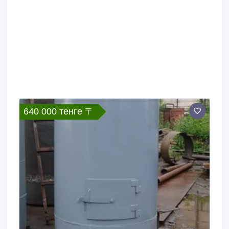
– 1, 9м; длина – 1, 7м Ориентировочная стоимость
(с НДС) – 1390000тг Торг уместен Приму заказы на
изготовление аналогичных котлов мощностью до 0,
6МВт.
640 000 тенге 〒