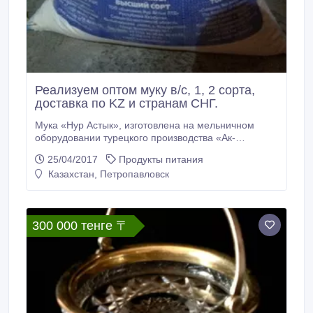
Реализуем оптом муку в/с, 1, 2 сорта,
доставка по KZ и странам СНГ.
Мука «Нур Астык», изготовлена на мельничном
оборудовании турецкого производства «Ак-
Дегермен». Качество муки полностью соответствует
25/04/2017
Продукты питания
ГОСТу и имеет международную сертификацию.
Казахстан, Петропавловск
высший сорт - 81 000 тг/тонна, первый сорт - 73 000
тг/тонна, второй сорт - 60 000 тг/тонна. Доставка по
территории РК и странам СНГ.
300 000 тенге 〒