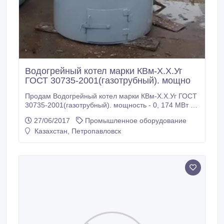
Водогрейный котел марки КВм-Х.Х.Уг
ГОСТ 30735-2001(газотрубный). мощно
Продам Водогрейный котел марки КВм-Х.Х.Уг ГОСТ
30735-2001(газотрубный). мощность - 0, 174 МВт 1)
Ориентировочная отапливаемая площадь (при
27/06/2017
Промышленное оборудование
h=2.5м) – 1500 кв.м 2) Комплект котла: - котел в
Казахстан, Петропавловск
сборе - обратный клапан (вместо
предохранительного) - колосники Габаритные
размеры: наружный диаметр котла – 1, 0м; высота
котла – 2, 2м Ориентировочная стоимость –
640000тг Торг уместен Приму заказы на
изготовление аналогичных котлов мощностью до 0,
4МВт.