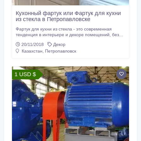
Кухонный фартук или Фартук для кухни
из стекла в Петропавловске
Фартук для кухни из стекла - это современная
тенденция в интерьере и декоре помещений, без
которой невозможно представить себе красивый
20/11/2018
Декор
дом. Фартук из стекла можно выполнить в виде
Казахстан, Петропавловск
одной большой панели или разделить на несколько
фрагментов. У такого кухонного фартука будет
один-два стыка или не будет их совсем, что, в
отличие от плитки, исключит проблемы с въевшейся
1 USD $
в затирку швов грязью.