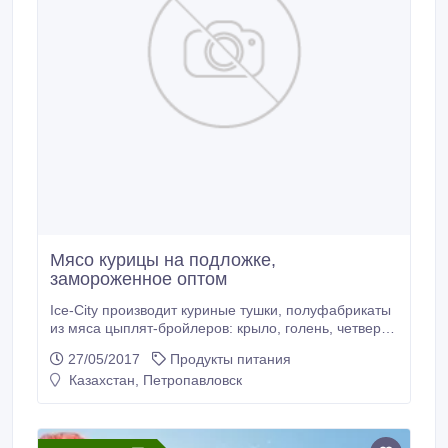
Мясо курицы на подложке,
замороженное оптом
Ice-City производит куриные тушки, полуфабрикаты
из мяса цыплят-бройлеров: крыло, голень, четверть
куриная, окорочка сухой заморозки, бедро, суповой
27/05/2017
Продукты питания
набор. В процессе прозводства используются
Казахстан, Петропавловск
только натуральное сырье без ГМО и гормонов
роста. Сертфикаты качества. Поставка по всем
регионам Казахстана..