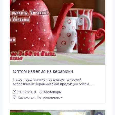
Оптом изделия из керамики
Наше предприятие предлагает широкий
ассортимент керамической продукции оптом.
Качество по доступным ценам – основной принцип
01/02/2018
Хозтовары
нашей работы. Организуем доставку в страны СНГ
Казахстан, Петропавловск
и Европы. Больше продукции можно посмотреть на
нашем сайте.