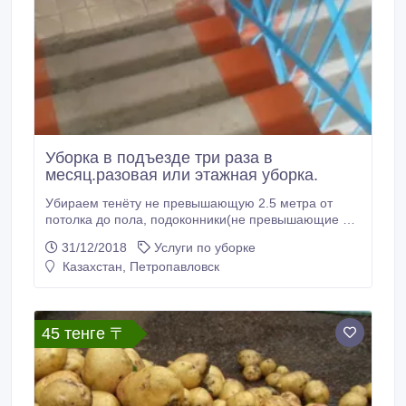
Уборка в подъезде три раза в
месяц.разовая или этажная уборка.
Убираем тенёту не превышающую 2.5 метра от
потолка до пола, подоконники(не превышающие 1.5
от пола), лестничные перила (поручни.ручки) и
31/12/2018
Услуги по уборке
лестничные марши(пол).Уборка производится
Казахстан, Петропавловск
нашим материалом и моющими.От Вас вода
любая(холодная или тёплая) в любой ёмкости не
меньше 5 литров и не больше 10 литров на этаж(в
зависимости от загрязнённости!) и соответствующая
45 тенге 〒
оплата.