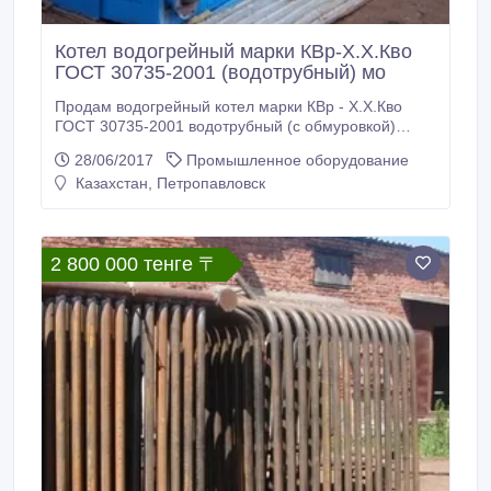
Котел водогрейный марки КВр-Х.Х.Кво
ГОСТ 30735-2001 (водотрубный) мо
Продам водогрейный котел марки КВр - Х.Х.Кво
ГОСТ 30735-2001 водотрубный (с обмуровкой)
мощность – 1, 74 МВт 1.Ориентировочная
28/06/2017
Промышленное оборудование
отапливаемая площадь (при h=2, 5м) – 15000 м кв
Казахстан, Петропавловск
2.Конструкция котлов шатровая с неотъемлемой
экономайзерной частью. 3.Котлы устанавливаются
на поддувальную часть из кирпича в виде
монтажного блока.
2 800 000 тенге 〒