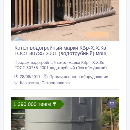
Котел водогрейный марки КВр-Х.Х.Кв
ГОСТ 30735-2001 (водотрубный) мощ
Продам водогрейный котел марки КВр - Х.Х.Кв
ГОСТ 30735-2001 водотрубный (без обмуровки)
мощность – 1, 74 МВт 1.Ориентировочная
28/06/2017
Промышленное оборудование
отапливаемая площадь (при h=2, 5м) – 15000 кв.м
Казахстан, Петропавловск
2.Конструкция котла шатровая с неотъемлемой
экономайзерной частью. 3.Котел устанавливается
на поддувальную часть из кирпича в виде
монтажного блока.
1 390 000 тенге 〒