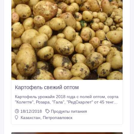
Картофель свежий оптом
Картофель урожайя 2018 года с полей оптом, сорта
"Колетте", Розара, "Гала", "РедСкарлет" от 45 тенге.
Картофель здоровый без парши, не битый,
18/12/2018
Продукты питания
натуральный! Клубни целые, сухие, здоровые,
Казахстан, Петропавловск
неувядшие, непроросшие. Сетка 40, 50кг. Цену с
доставкой по Казахстану рассчитываем
индивидуально.