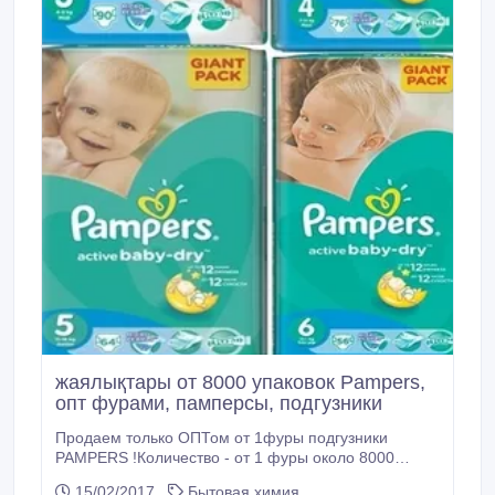
жаялықтары от 8000 упаковок Pampers,
опт фурами, памперсы, подгузники
Продаем только ОПТом от 1фуры подгузники
PAMPERS !Количество - от 1 фуры около 8000
упаковок! Цена фуры примерно 110тыс$ - !НИЗКИЕ
15/02/2017
Бытовая химия