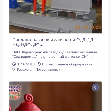
Продажа насосов и запчастей О, Д, 1Д,
НД, НДФ, ДФ...
ПАО "Кировоградский завод гидравлических машин
"Сахгидромаш" - единственный в странах СНГ
завод-производитель технологических насосов для
04/07/2018
Промышленное оборудование
сахарной промышленности; специальных насосов
Казахстан, Петропавловск
водокольцевых, газовых, роторных для
перекачивания различных сред в технологических
схемах сахарных заводов.