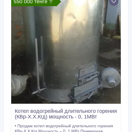
550 000 тенге 〒
Котел водогрейный длительного горения
(КВр-Х.Х.Кгд) мощность - 0, 1МВт
• Продам котел водогрейный длительного горения
КВр-Х.Х.Кгд Мощность – 0, 1 МВт Примерная