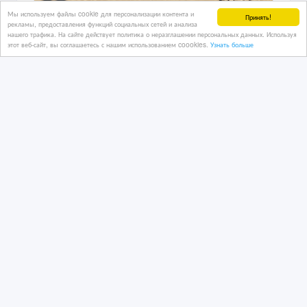
Мы используем файлы cookie для персонализации контента и
Принять!
рекламы, предоставления функций социальных сетей и анализа
нашего трафика. На сайте действует политика о неразглашении персональных данных. Используя
Дожимной компрессор (бустер)
этот веб-сайт, вы соглашаетесь с нашим использованием coookies.
Узнать больше
BAYSAR SF-1.2/25-150
04/03/2025
Инструменты и оборудование
Казахстан, Петропавловск