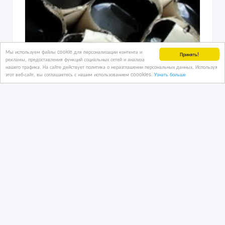
Мы используем файлы cookie для персонализации контента и
Принять!
рекламы, предоставления функций социальных сетей и анализа
нашего трафика. На сайте действует политика о неразглашении персональных данных. Используя
этот веб-сайт, вы соглашаетесь с нашим использованием coookies.
Узнать больше
Мастика МБУ, МБИ, БКМ, изол
05/08/2026
Строительные материалы
Казахстан, Петропавловск
18 000 тенге 〒